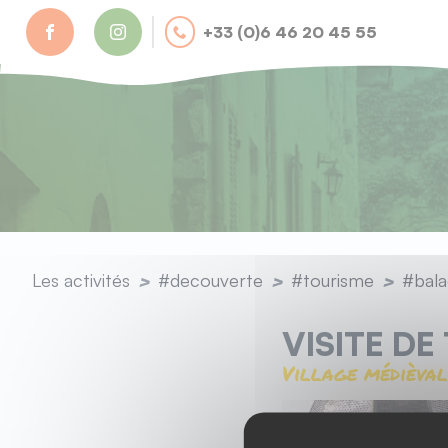
Panneau de gestion des cookies
+33 (0)6 46 20 45 55
camping@val-revermont.fr
Les activités
decouverte
tourisme
bal
VISITE DE
Village médièval