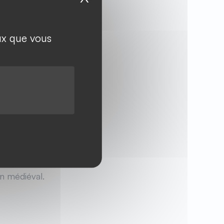
eux que vous
 un village de
 rues sont jalonnées
 dans les livres dès
l ne fait aucun
omaine. Accroché aux
an médiéval.